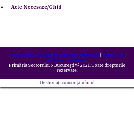
Acte Necesare/Ghid
Prelucrarea datelor cu caracter personal
|
Politica de
utilizare cookie-uri
Primăria Sectorului 5 București
©️
2021. Toate drepturile
rezervate.
Gestionați consimțământul