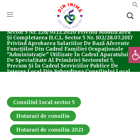
Home
Consiliul Local Sector 5
Hotărârea
Nr. 125/19.07.2021 Privind Aprobarea Modificării
Anexei Nr. 4 La Hotărârea De Consiliu Local
Sector 5 Nr. 226/30.12.2020 Privind Modificarea
Și Completarea H.C.L. Sector 5 Nr. 102/28.07.2017
Privind Aprobarea Salariilor De Bază Aferente
Deschi
Funcțiilor Din Cadrul Familiei Ocupaționale
”administrație” Utilizate În Cadrul Aparatului
De Specialitate Al Primăriei Sectorului 5,
Precum Și În Cadrul Serviciilor Publice De
Interes Local Din Subordinea Consiliului Local
Al Sectorului 5, Cu Modificările Și Completările
Ulterioare
Consiliul local sector 5
Hotarari de consiliu
Hotarari de consiliu 2021