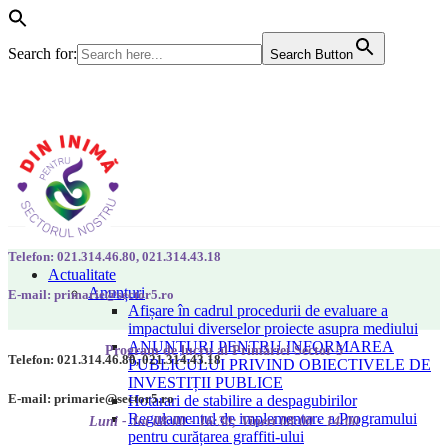
Search for:
Search Button
Telefon: 021.314.46.80, 021.314.43.18
Actualitate
Anunțuri
E-mail: primarie@sector5.ro
Afișare în cadrul procedurii de evaluare a
impactului diverselor proiecte asupra mediului
ANUNȚURI PENTRU INFORMAREA
Program de lucru al Primăriei Sector 5
Telefon: 021.314.46.80, 021.314.43.18
PUBLICULUI PRIVIND OBIECTIVELE DE
INVESTIȚII PUBLICE
E-mail: primarie@sector5.ro
Hotarari de stabilire a despagubirilor
Regulamentul de implementare a Programului
Luni - Joi 08:00 - 16:30; Vineri 08:00 - 14:00
pentru curățarea graffiti-ului