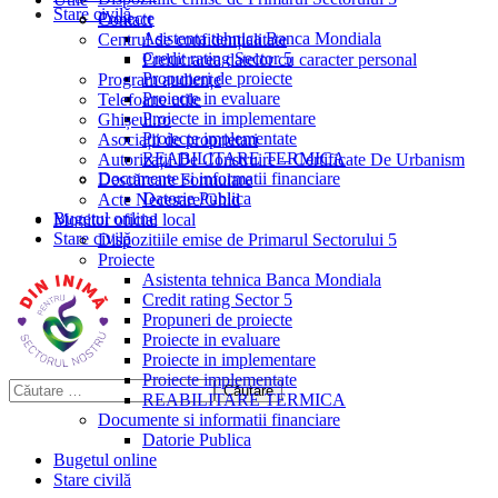
Stare civilă
Proiecte
Contact
Asistenta tehnica Banca Mondiala
Centrul de confidențialitate
Credit rating Sector 5
Prelucrarea datelor cu caracter personal
Propuneri de proiecte
Program audiențe
Proiecte in evaluare
Telefoane utile
Proiecte in implementare
Ghișeul.ro
Proiecte implementate
Asociații de proprietari
REABILITARE TERMICA
Autorizații De Construire – Certificate De Urbanism
Documente si informatii financiare
Descărcare Formulare
Datorie Publica
Acte Necesare/Ghid
Bugetul online
Monitor oficial local
Stare civilă
Dispozitiile emise de Primarul Sectorului 5
Proiecte
Asistenta tehnica Banca Mondiala
Credit rating Sector 5
Propuneri de proiecte
Proiecte in evaluare
Proiecte in implementare
Proiecte implementate
REABILITARE TERMICA
Documente si informatii financiare
Datorie Publica
Bugetul online
Stare civilă