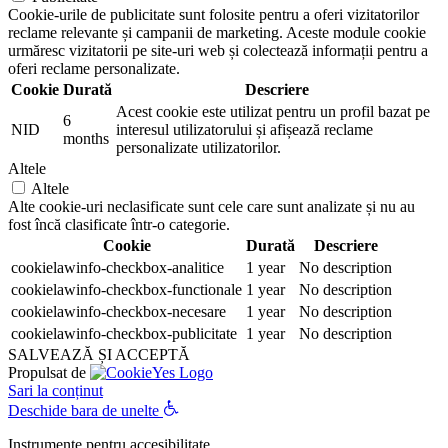
Cookie-urile de publicitate sunt folosite pentru a oferi vizitatorilor
reclame relevante și campanii de marketing. Aceste module cookie
urmăresc vizitatorii pe site-uri web și colectează informații pentru a
oferi reclame personalizate.
Cookie
Durată
Descriere
Acest cookie este utilizat pentru un profil bazat pe
6
NID
interesul utilizatorului și afișează reclame
months
personalizate utilizatorilor.
Altele
Altele
Alte cookie-uri neclasificate sunt cele care sunt analizate și nu au
fost încă clasificate într-o categorie.
Cookie
Durată
Descriere
cookielawinfo-checkbox-analitice
1 year
No description
cookielawinfo-checkbox-functionale
1 year
No description
cookielawinfo-checkbox-necesare
1 year
No description
cookielawinfo-checkbox-publicitate
1 year
No description
SALVEAZĂ ȘI ACCEPTĂ
Propulsat de
Sari la conținut
Deschide bara de unelte
Instrumente pentru accesibilitate