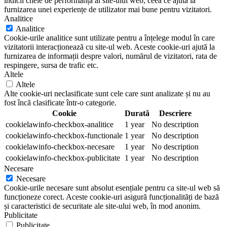
indicii cheie de performanță ai site-ului web, ceea ce ajută la
furnizarea unei experiențe de utilizator mai bune pentru vizitatori.
Analitice
Analitice
Cookie-urile analitice sunt utilizate pentru a înțelege modul în care
vizitatorii interacționează cu site-ul web. Aceste cookie-uri ajută la
furnizarea de informații despre valori, numărul de vizitatori, rata de
respingere, sursa de trafic etc.
Altele
Altele
Alte cookie-uri neclasificate sunt cele care sunt analizate și nu au
fost încă clasificate într-o categorie.
Cookie
Durată
Descriere
cookielawinfo-checkbox-analitice
1 year
No description
cookielawinfo-checkbox-functionale
1 year
No description
cookielawinfo-checkbox-necesare
1 year
No description
cookielawinfo-checkbox-publicitate
1 year
No description
Necesare
Necesare
Cookie-urile necesare sunt absolut esențiale pentru ca site-ul web să
funcționeze corect. Aceste cookie-uri asigură funcționalități de bază
și caracteristici de securitate ale site-ului web, în mod anonim.
Publicitate
Publicitate