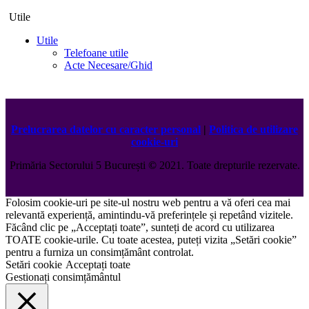
Utile
Utile
Telefoane utile
Acte Necesare/Ghid
Prelucrarea datelor cu caracter personal
|
Politica de utilizare
cookie-uri
Primăria Sectorului 5 București
©️
2021. Toate drepturile rezervate.
Folosim cookie-uri pe site-ul nostru web pentru a vă oferi cea mai
relevantă experiență, amintindu-vă preferințele și repetând vizitele.
Făcând clic pe „Acceptați toate”, sunteți de acord cu utilizarea
TOATE cookie-urile. Cu toate acestea, puteți vizita „Setări cookie”
pentru a furniza un consimțământ controlat.
Setări cookie
Acceptați toate
Gestionați consimțământul