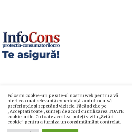
Folosim cookie-uri pe site-ul nostru web pentru a vă
Utile
oferi cea mai relevantă experiență, amintindu-vă
preferințele și repetând vizitele. Făcând clic pe
„Acceptați toate”, sunteți de acord cu utilizarea TOATE
Utile
cookie-urile. Cu toate acestea, puteți vizita „Setări
cookie” pentru a furniza un consimțământ controlat.
Telefoane utile