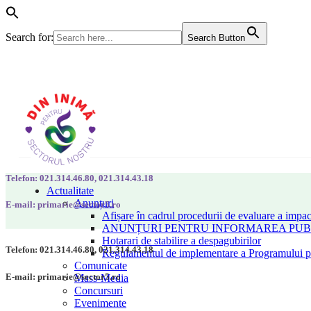
Search for:
Search Button
Telefon: 021.314.46.80, 021.314.43.18
Actualitate
Anunțuri
E-mail: primarie@sector5.ro
Afișare în cadrul procedurii de evaluare a impac
ANUNȚURI PENTRU INFORMAREA PUBLI
Hotarari de stabilire a despagubirilor
Telefon: 021.314.46.80, 021.314.43.18
Regulamentul de implementare a Programului pen
Comunicate
E-mail: primarie@sector5.ro
Mass-Media
Concursuri
Evenimente