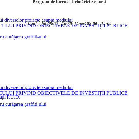
Program de lucru al Primăriei Sector 5
ui diverselor proiecte asupra mediului
Luni - Joi 08:00 - 16:30; Vineri 08:00 - 14:00
LUI PRIVIND OBIECTIVELE DE INVESTIȚII PUBLICE
 curățarea graffiti-ului
ui diverselor proiecte asupra mediului
LUI PRIVIND OBIECTIVELE DE INVESTIȚII PUBLICE
ații P.U.D.
i
 curățarea graffiti-ului