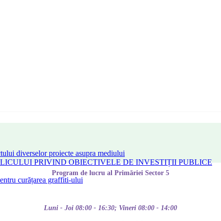
tului diverselor proiecte asupra mediului
CULUI PRIVIND OBIECTIVELE DE INVESTIȚII PUBLICE
Program de lucru al Primăriei Sector 5
tru curățarea graffiti-ului
Luni - Joi 08:00 - 16:30; Vineri 08:00 - 14:00