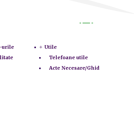
Utile
-urile
Utile
litate
Telefoane utile
Acte Necesare/Ghid