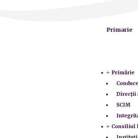
Primarie
Primărie
Conduce
Direcții 
SCIM
Integrit
Consiliul 
Institut