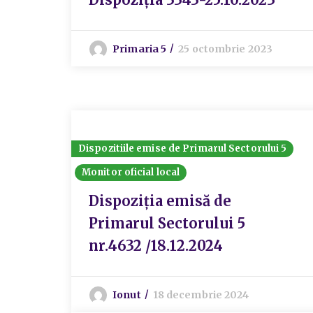
Primaria 5
25 octombrie 2023
Dispozitiile emise de Primarul Sectorului 5
Monitor oficial local
Dispoziția emisă de
Primarul Sectorului 5
nr.4632 /18.12.2024
Ionut
18 decembrie 2024