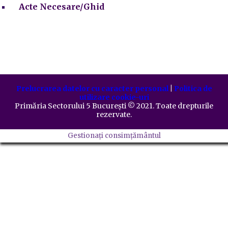
Acte Necesare/Ghid
Prelucrarea datelor cu caracter personal
|
Politica de
utilizare cookie-uri
Primăria Sectorului 5 București
©️
2021. Toate drepturile
rezervate.
Gestionați consimțământul