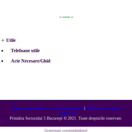
Utile
Utile
Telefoane utile
Acte Necesare/Ghid
Prelucrarea datelor cu caracter personal
|
Politica de utilizare
cookie-uri
Primăria Sectorului 5 București
©️
2021. Toate drepturile rezervate.
Gestionați consimțământul