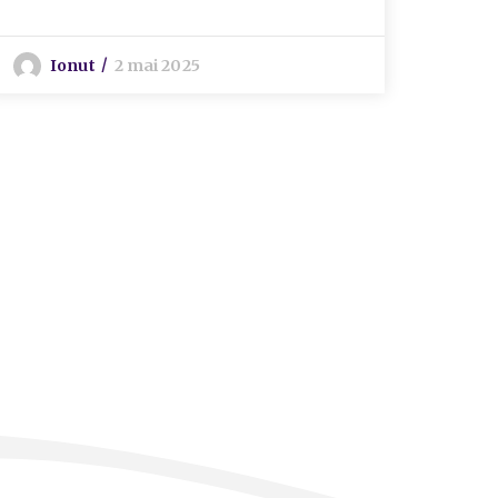
I
Ionut
2 mai 2025