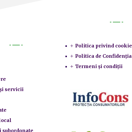
Legal
Politica privind cookie
Primarie
Politica de Confidenția
Termeni și condiții
re
și servicii
ate
local
ii subordonate