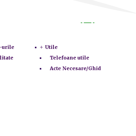
Utile
-urile
Utile
litate
Telefoane utile
Acte Necesare/Ghid