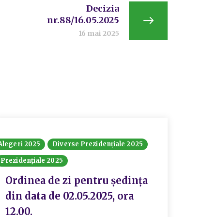
Decizia
nr.88/16.05.2025
16 mai 2025
Alegeri 2025
Diverse Prezidențiale 2025
Alegeri 
Prezidențiale 2025
Prezide
Ordinea de zi pentru ședința
Ordi
din data de 02.05.2025, ora
din 
12.00.