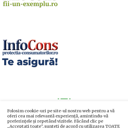
Utile
Folosim cookie-uri pe site-ul nostru web pentru a vă
oferi cea mai relevantă experiență, amintindu-vă
preferințele și repetând vizitele. Făcând clic pe
Utile
„Acceptați toate”, sunteți de acord cu utilizarea TOATE