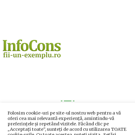
Utile
Folosim cookie-uri pe site-ul nostru web pentru a vă
oferi cea mai relevantă experiență, amintindu-vă
preferințele și repetând vizitele. Făcând clic pe
Utile
„Acceptați toate”, sunteți de acord cu utilizarea TOATE
cookie-urile. Cu toate acestea, puteți vizita „Setări