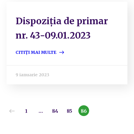
Dispoziția de primar
nr. 43-09.01.2023
CITIȚI MAI MULTE
9 ianuarie 2023
1
…
84
85
86