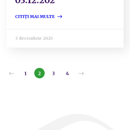
03.12.202
CITIȚI MAI MULTE
3 decembrie 2025
1
2
3
4