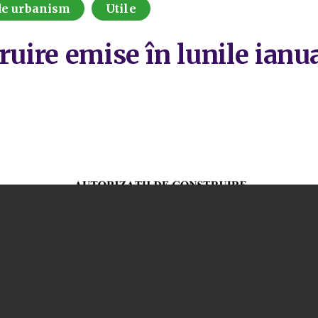
 de urbanism
Utile
ruire emise în lunile ianua