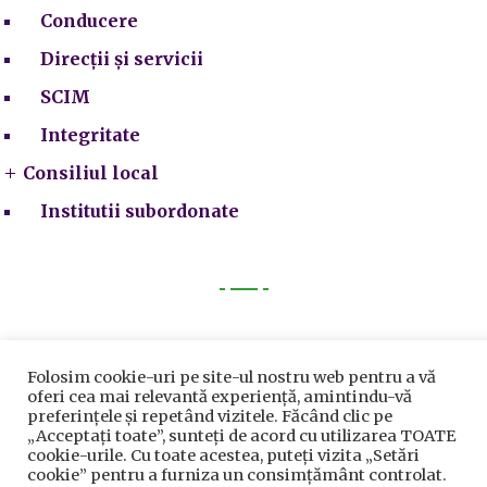
Conducere
Direcții și servicii
SCIM
Integritate
Consiliul local
Institutii subordonate
Legal
Politica privind cookie-urile
Folosim cookie-uri pe site-ul nostru web pentru a vă
oferi cea mai relevantă experiență, amintindu-vă
Politica de Confidențialitate
preferințele și repetând vizitele. Făcând clic pe
„Acceptați toate”, sunteți de acord cu utilizarea TOATE
Termeni și condiții
cookie-urile. Cu toate acestea, puteți vizita „Setări
cookie” pentru a furniza un consimțământ controlat.