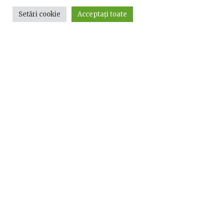
Setări cookie
Acceptați toate
Utile
Utile
Telefoane utile
Acte Necesare/Ghid