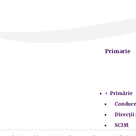
Primarie
Primărie
Conduce
Direcții 
SCIM
Integrit