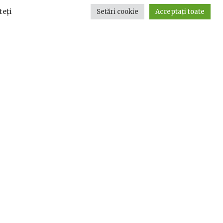
teți
Setări cookie
Acceptați toate
ie-uri