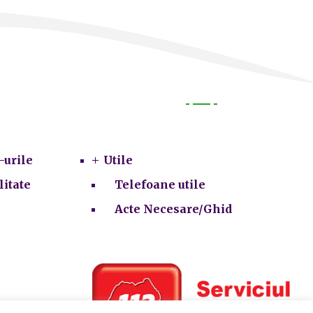
Utile
-urile
Utile
litate
Telefoane utile
Acte Necesare/Ghid