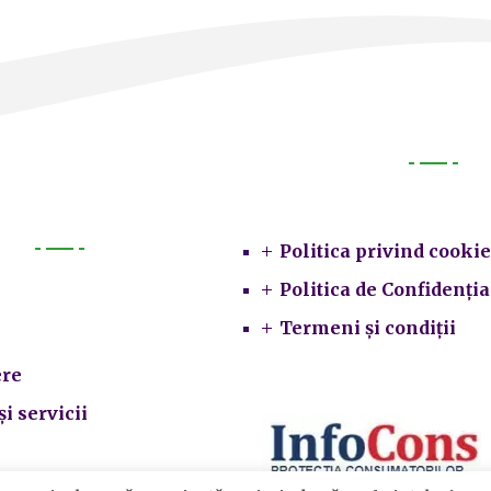
Legal
Politica privind cookie
Primarie
Politica de Confidenția
Termeni și condiții
re
și servicii
ate