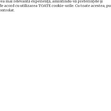
cea mai relevantă experiență, amintindu-vă preferințele și
 de acord cu utilizarea TOATE cookie-urile. Cu toate acestea, pu
local
ontrolat.
ii subordonate
crarea datelor cu caracter personal
|
Politica de utilizare cook