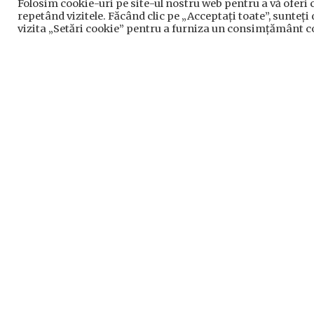
Folosim cookie-uri pe site-ul nostru web pentru a vă oferi 
repetând vizitele. Făcând clic pe „Acceptați toate”, sunteți
Consiliul 
vizita „Setări cookie” pentru a furniza un consimțământ c
Institut
Prelu