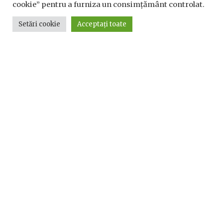
cookie” pentru a furniza un consimțământ controlat.
Setări cookie
Acceptați toate
Utile
Utile
Telefoane utile