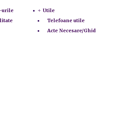
-urile
Utile
litate
Telefoane utile
Acte Necesare/Ghid
ie-uri
e.