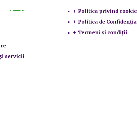
Politica privind cookie
Primarie
Politica de Confidenția
Termeni și condiții
re
și servicii
ate
local
ii subordonate
crarea datelor cu caracter personal
|
Politica de utilizare cook
rimăria Sectorului 5 București
©️
2021. Toate drepturile rezervat