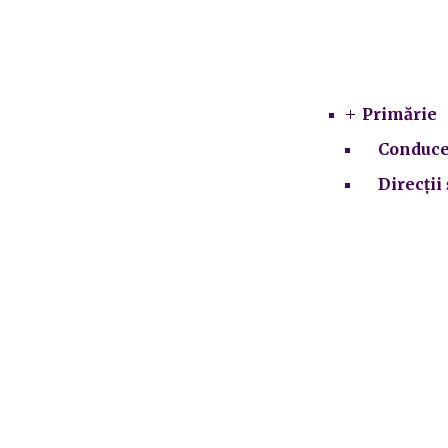
Primărie
Conduce
Direcții 
SCIM
Integrit
Consiliul 
Institut
Prelu
P