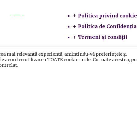
Politica privind cookie
Primarie
Politica de Confidenția
Termeni și condiții
re
cea mai relevantă experiență, amintindu-vă preferințele și
 de acord cu utilizarea TOATE cookie-urile. Cu toate acestea, pu
și servicii
ontrolat.
ate
local
ii subordonate