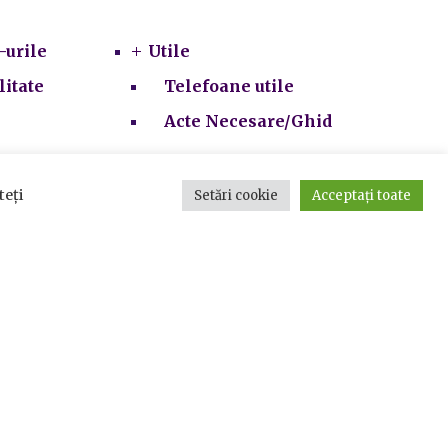
-urile
Utile
litate
Telefoane utile
Acte Necesare/Ghid
teți
Setări cookie
Acceptați toate