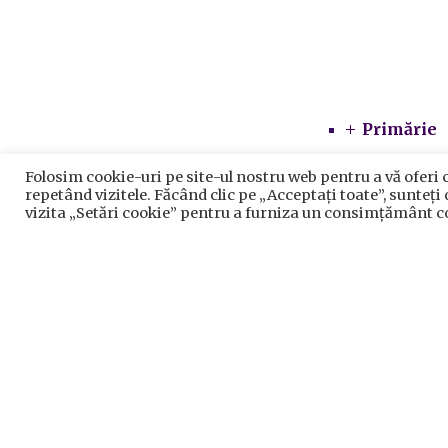
Primărie
Conduce
Folosim cookie-uri pe site-ul nostru web pentru a vă oferi 
repetând vizitele. Făcând clic pe „Acceptați toate”, sunteți
Direcții 
vizita „Setări cookie” pentru a furniza un consimțământ c
SCIM
Integrit
Consiliul 
Institut