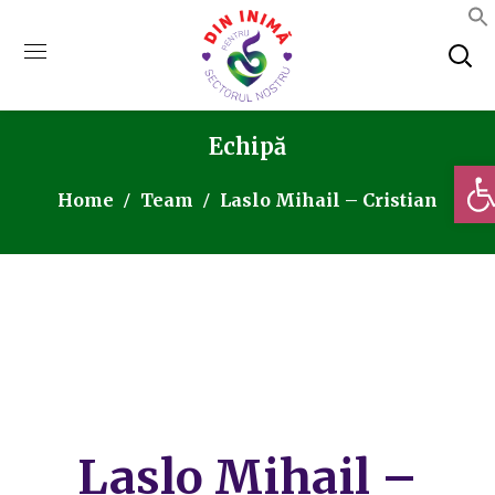
Echipă
Deschi
Home
Team
Laslo Mihail – Cristian
Laslo Mihail –