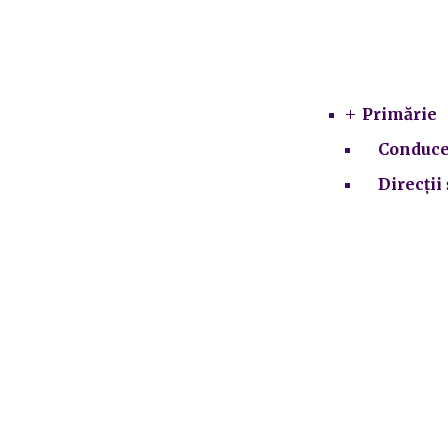
Primărie
Conduce
Direcții 
SCIM
Integrit
Consiliul 
Institut
Prelu
P