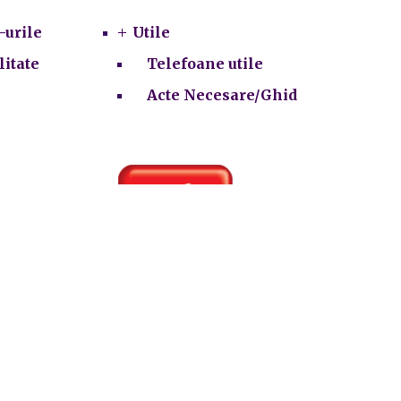
-urile
Utile
litate
Telefoane utile
Acte Necesare/Ghid
ie-uri
e.