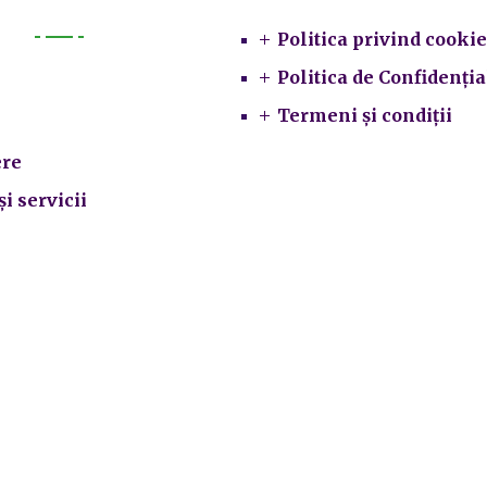
Politica privind cookie
Primarie
Politica de Confidenția
Termeni și condiții
re
și servicii
ate
local
ii subordonate
crarea datelor cu caracter personal
|
Politica de utilizare cook
rimăria Sectorului 5 București
©️
2021. Toate drepturile rezervat