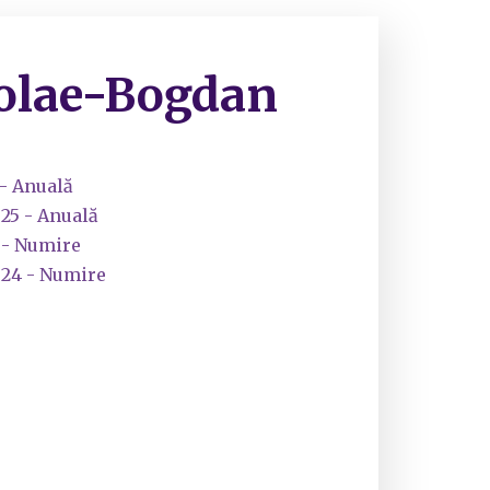
colae-Bogdan
 - Anuală
025 - Anuală
 - Numire
024 - Numire