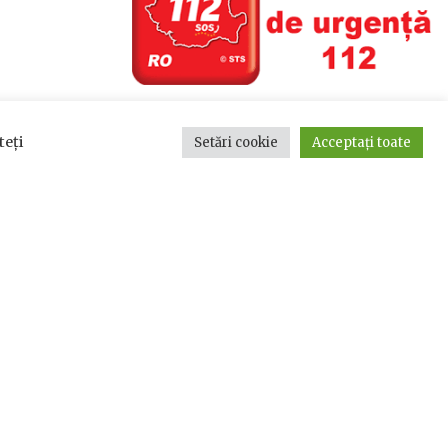
teți
Setări cookie
Acceptați toate