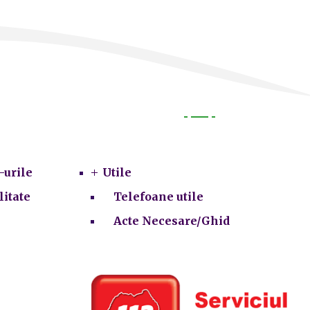
Utile
-urile
Utile
litate
Telefoane utile
Acte Necesare/Ghid