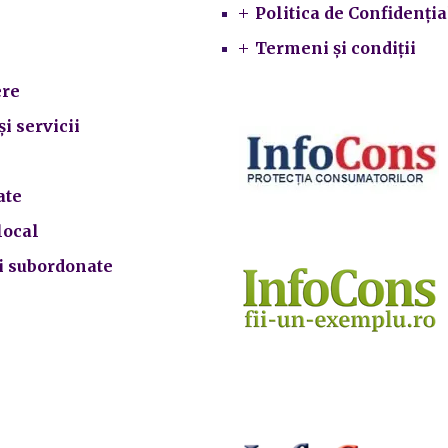
Primarie
Politica de Confidenția
Termeni și condiții
re
și servicii
ate
local
ii subordonate