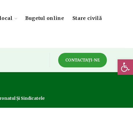
local
Bugetul online
Stare civilă
Deschide 
CONTACTAȚI-NE
onatul Și Sindicatele