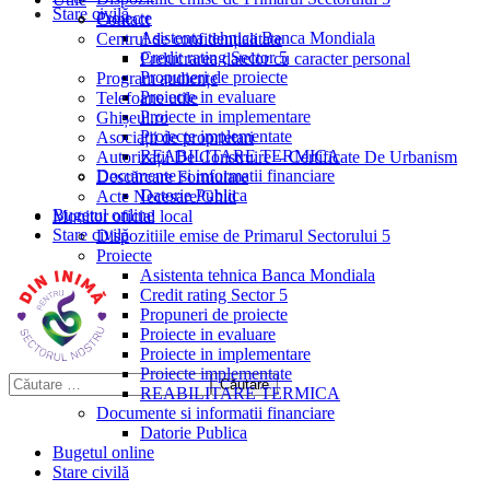
Stare civilă
Proiecte
Contact
Asistenta tehnica Banca Mondiala
Centrul de confidențialitate
Credit rating Sector 5
Prelucrarea datelor cu caracter personal
Propuneri de proiecte
Program audiențe
Proiecte in evaluare
Telefoane utile
Proiecte in implementare
Ghișeul.ro
Proiecte implementate
Asociații de proprietari
REABILITARE TERMICA
Autorizații De Construire – Certificate De Urbanism
Documente si informatii financiare
Descărcare Formulare
Datorie Publica
Acte Necesare/Ghid
Bugetul online
Monitor oficial local
Stare civilă
Dispozitiile emise de Primarul Sectorului 5
Proiecte
Asistenta tehnica Banca Mondiala
Credit rating Sector 5
Propuneri de proiecte
Proiecte in evaluare
Proiecte in implementare
Proiecte implementate
REABILITARE TERMICA
Documente si informatii financiare
Datorie Publica
Bugetul online
Stare civilă