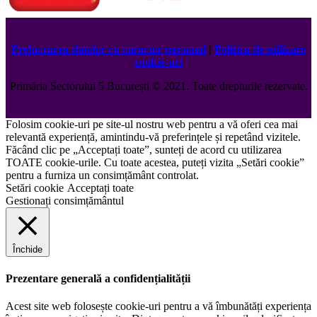
Prelucrarea datelor cu caracter personal
|
Politica de utilizare
cookie-uri
Primăria Sectorului 5 București
©️
2021. Toate drepturile rezervate.
Folosim cookie-uri pe site-ul nostru web pentru a vă oferi cea mai
relevantă experiență, amintindu-vă preferințele și repetând vizitele.
Făcând clic pe „Acceptați toate”, sunteți de acord cu utilizarea
TOATE cookie-urile. Cu toate acestea, puteți vizita „Setări cookie”
pentru a furniza un consimțământ controlat.
Setări cookie
Acceptați toate
Gestionați consimțământul
Închide
Prezentare generală a confidențialității
Acest site web folosește cookie-uri pentru a vă îmbunătăți experiența