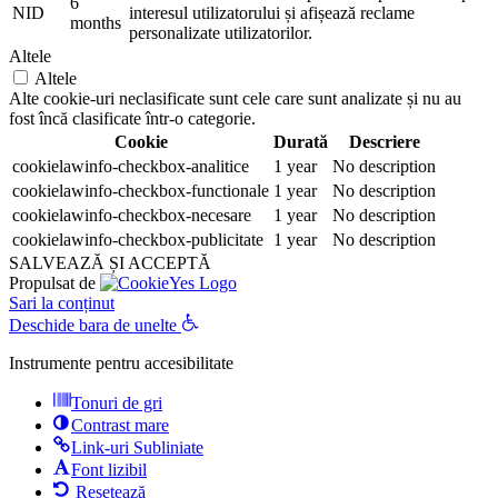
6
NID
interesul utilizatorului și afișează reclame
months
personalizate utilizatorilor.
Altele
Altele
Alte cookie-uri neclasificate sunt cele care sunt analizate și nu au
fost încă clasificate într-o categorie.
Cookie
Durată
Descriere
cookielawinfo-checkbox-analitice
1 year
No description
cookielawinfo-checkbox-functionale
1 year
No description
cookielawinfo-checkbox-necesare
1 year
No description
cookielawinfo-checkbox-publicitate
1 year
No description
SALVEAZĂ ȘI ACCEPTĂ
Propulsat de
Sari la conținut
Deschide bara de unelte
Instrumente pentru accesibilitate
Tonuri de gri
Contrast mare
Link-uri Subliniate
Font lizibil
Resetează