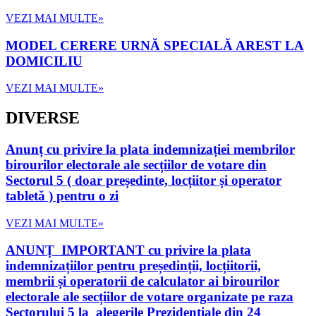
VEZI MAI MULTE»
MODEL CERERE URNĂ SPECIALĂ AREST LA
DOMICILIU
VEZI MAI MULTE»
DIVERSE
Anunț cu privire la plata indemnizației membrilor
birourilor electorale ale secțiilor de votare din
Sectorul 5 ( doar președinte, locțiitor și operator
tabletă ) pentru o zi
VEZI MAI MULTE»
ANUNȚ IMPORTANT cu privire la plata
indemnizațiilor pentru președinții, locțiitorii,
membrii și operatorii de calculator ai birourilor
electorale ale secțiilor de votare organizate pe raza
Sectorului 5 la alegerile Prezidentiale din 24