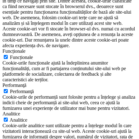
în timp ce navigați prin site. Dintre acestea, cookie-urile clasificate
ca fiind necesare sunt stocate în browserul dvs., deoarece sunt
esențiale pentru funcționarea funcționalităților de bază ale site-ului
web. De asemenea, folosim cookie-uri terțe care ne ajută să
analizăm și să înțelegem modul în care utilizați acest site web.
Aceste cookie-uri vor fi stocate în browser-ul dvs. numai cu acordul
dumneavoastră. De asemenea, aveți opțiunea de a renunța la aceste
cookie-uri. Dar renunțarea la unele dintre aceste cookie-uri poate
afecta experiența dvs. de navigare.
Funcționale
Funcționale
Cookie-urile funcționale ajută la îndeplinirea anumitor
funcționalități, cum ar fi partajarea conținutului site-ului web pe
platformele de socializare, colectarea de feedback și alte
caracteristici ale terților.
Performanţă
Performanţă
Cookie-urile de performanță sunt folosite pentru a înțelege și analiza
indicii cheie de performanță ai site-ului web, ceea ce ajută la
furnizarea unei experiențe de utilizator mai bune pentru vizitatori.
Analitice
Analitice
Cookie-urile analitice sunt utilizate pentru a înțelege modul în care
vizitatorii interacționează cu site-ul web. Aceste cookie-uri ajută la
furnizarea de informații despre valori, numărul de vizitatori, rata de