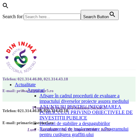
Search for:
Search Button
Telefon: 021.314.46.80, 021.314.43.18
Actualitate
Anunțuri
E-mail: primarie@sector5.ro
Afișare în cadrul procedurii de evaluare a
impactului diverselor proiecte asupra mediului
ANUNȚURI PENTRU INFORMAREA
Program de lucru al Primăriei Sector 5
Telefon: 021.314.46.80, 021.314.43.18
PUBLICULUI PRIVIND OBIECTIVELE DE
INVESTIȚII PUBLICE
E-mail: primarie@sector5.ro
Hotarari de stabilire a despagubirilor
Regulamentul de implementare a Programului
Luni - Joi 08:00 - 16:30; Vineri 08:00 - 14:00
pentru curățarea graffiti-ului