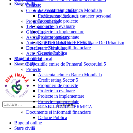
Stare civilă
Proiecte
Contact
Asistenta tehnica Banca Mondiala
Centrul de confidențialitate
Credit rating Sector 5
Prelucrarea datelor cu caracter personal
Propuneri de proiecte
Program audiențe
Proiecte in evaluare
Telefoane utile
Proiecte in implementare
Ghișeul.ro
Proiecte implementate
Asociații de proprietari
REABILITARE TERMICA
Autorizații De Construire – Certificate De Urbanism
Documente si informatii financiare
Descărcare Formulare
Datorie Publica
Acte Necesare/Ghid
Bugetul online
Monitor oficial local
Stare civilă
Dispozitiile emise de Primarul Sectorului 5
Proiecte
Asistenta tehnica Banca Mondiala
Credit rating Sector 5
Propuneri de proiecte
Proiecte in evaluare
Proiecte in implementare
Proiecte implementate
REABILITARE TERMICA
Documente si informatii financiare
Datorie Publica
Bugetul online
Stare civilă