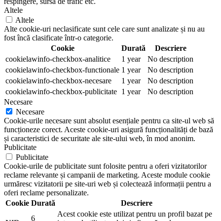
respingere, sursa de trafic etc.
Altele
Altele
Alte cookie-uri neclasificate sunt cele care sunt analizate și nu au
fost încă clasificate într-o categorie.
Cookie
Durată
Descriere
cookielawinfo-checkbox-analitice
1 year
No description
cookielawinfo-checkbox-functionale
1 year
No description
cookielawinfo-checkbox-necesare
1 year
No description
cookielawinfo-checkbox-publicitate
1 year
No description
Necesare
Necesare
Cookie-urile necesare sunt absolut esențiale pentru ca site-ul web să
funcționeze corect. Aceste cookie-uri asigură funcționalități de bază
și caracteristici de securitate ale site-ului web, în mod anonim.
Publicitate
Publicitate
Cookie-urile de publicitate sunt folosite pentru a oferi vizitatorilor
reclame relevante și campanii de marketing. Aceste module cookie
urmăresc vizitatorii pe site-uri web și colectează informații pentru a
oferi reclame personalizate.
Cookie
Durată
Descriere
Acest cookie este utilizat pentru un profil bazat pe
6