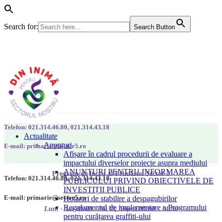
Search for:
Search Button
Telefon: 021.314.46.80, 021.314.43.18
Actualitate
Anunțuri
E-mail: primarie@sector5.ro
Afișare în cadrul procedurii de evaluare a
impactului diverselor proiecte asupra mediului
ANUNȚURI PENTRU INFORMAREA
Program de lucru al Primăriei Sector 5
Telefon: 021.314.46.80, 021.314.43.18
PUBLICULUI PRIVIND OBIECTIVELE DE
INVESTIȚII PUBLICE
E-mail: primarie@sector5.ro
Hotarari de stabilire a despagubirilor
Regulamentul de implementare a Programului
Luni - Joi 08:00 - 16:30; Vineri 08:00 - 14:00
pentru curățarea graffiti-ului