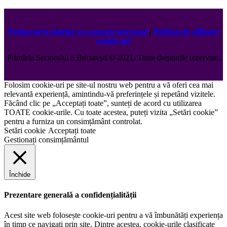
Prelucrarea datelor cu caracter personal
|
Politica de utilizare
cookie-uri
Primăria Sectorului 5 București
©️
2021. Toate drepturile rezervate.
Folosim cookie-uri pe site-ul nostru web pentru a vă oferi cea mai
relevantă experiență, amintindu-vă preferințele și repetând vizitele.
Făcând clic pe „Acceptați toate”, sunteți de acord cu utilizarea
TOATE cookie-urile. Cu toate acestea, puteți vizita „Setări cookie”
pentru a furniza un consimțământ controlat.
Setări cookie
Acceptați toate
Gestionați consimțământul
Închide
Prezentare generală a confidențialității
Acest site web folosește cookie-uri pentru a vă îmbunătăți experiența
în timp ce navigați prin site. Dintre acestea, cookie-urile clasificate