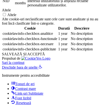
NID
interesul utilizatorului și afișează reclame
months
personalizate utilizatorilor.
Altele
Altele
Alte cookie-uri neclasificate sunt cele care sunt analizate și nu au
fost încă clasificate într-o categorie.
Cookie
Durată
Descriere
cookielawinfo-checkbox-analitice
1 year
No description
cookielawinfo-checkbox-functionale
1 year
No description
cookielawinfo-checkbox-necesare
1 year
No description
cookielawinfo-checkbox-publicitate
1 year
No description
SALVEAZĂ ȘI ACCEPTĂ
Propulsat de
Sari la conținut
Deschide bara de unelte
Instrumente pentru accesibilitate
Tonuri de gri
Contrast mare
Link-uri Subliniate
Font lizibil
Resetează