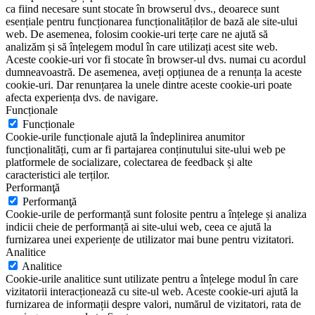
ca fiind necesare sunt stocate în browserul dvs., deoarece sunt
esențiale pentru funcționarea funcționalităților de bază ale site-ului
web. De asemenea, folosim cookie-uri terțe care ne ajută să
analizăm și să înțelegem modul în care utilizați acest site web.
Aceste cookie-uri vor fi stocate în browser-ul dvs. numai cu acordul
dumneavoastră. De asemenea, aveți opțiunea de a renunța la aceste
cookie-uri. Dar renunțarea la unele dintre aceste cookie-uri poate
afecta experiența dvs. de navigare.
Funcționale
Funcționale
Cookie-urile funcționale ajută la îndeplinirea anumitor
funcționalități, cum ar fi partajarea conținutului site-ului web pe
platformele de socializare, colectarea de feedback și alte
caracteristici ale terților.
Performanţă
Performanţă
Cookie-urile de performanță sunt folosite pentru a înțelege și analiza
indicii cheie de performanță ai site-ului web, ceea ce ajută la
furnizarea unei experiențe de utilizator mai bune pentru vizitatori.
Analitice
Analitice
Cookie-urile analitice sunt utilizate pentru a înțelege modul în care
vizitatorii interacționează cu site-ul web. Aceste cookie-uri ajută la
furnizarea de informații despre valori, numărul de vizitatori, rata de